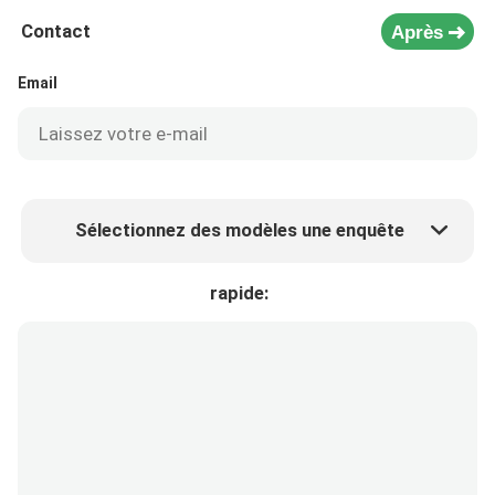
Contact
Après
Email
Sélectionnez des modèles une enquête
Prix ​​du produit
Min.order quantity
rapide:
Prélèvement d 'échantillons
Plus de détails