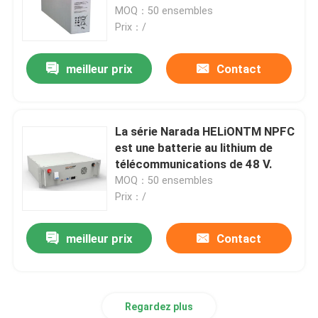
MOQ：50 ensembles
Prix：/
A propos de nous
meilleur prix
Contact
Visite d'usine
Contrôle de la qualité
La série Narada HELiONTM NPFC
est une batterie au lithium de
télécommunications de 48 V.
Contact
MOQ：50 ensembles
Prix：/
Demande de soumission
meilleur prix
Contact
Armoire extérieure de télécom
Regardez plus
Cabinet d'équipement de télécommunication