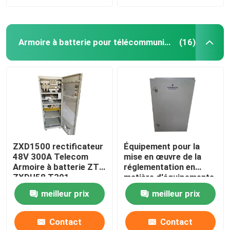
Armoire à batterie pour télécommunications
(16)
ZXD1500 rectificateur
Équipement pour la
48V 300A Telecom
mise en œuvre de la
Armoire à batterie ZTE
réglementation en
ZXDU58 T301
matière d'équipements
de communication
meilleur prix
meilleur prix
électronique
Contact
Contact