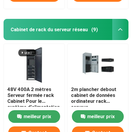
Cabinet de rack du serveur réseau
(9)
48V 400A 2 mètres
2m plancher debout
Serveur fermée rack
cabinet de données
Cabinet Pour le
ordinateur rack
système d'alimentation
serveur
en courant alternatif /
personnalisable
meilleur prix
meilleur prix
continu MTS9604B-
MTS9604B-N20B1
N20B1