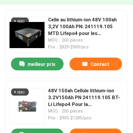
Celle au lithium-ion 48V 100ah
3,2V 100Ah PN: 241119.105
MTD Lifepo4 pour les
communications réseau prises
MOQ：200 pièces
en charge en parallèle
Prix：$829-$900/pcs
meilleur prix
Contact
48V 150ah Cellule lithium-ion
3.2V150Ah PN 241119.105 BT-
Li Lifepo4 Pour la
communication réseau prise en
MOQ：200 pièces
charge en parallèle
Prix：$905-$1285/pcs