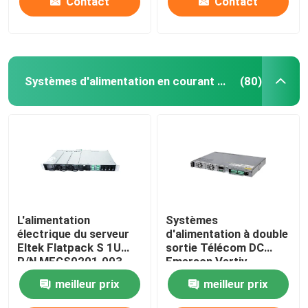
Contact
Contact
Systèmes d'alimentation en courant continu
(80)
L'alimentation
Systèmes
électrique du serveur
d'alimentation à double
Eltek Flatpack S 1U
sortie Télécom DC
P/N MFGS0201.003
Emerson Vertiv
FPS 48V 2KW 230VAC
Netsure 212 C23 20A
meilleur prix
meilleur prix
BD
48V