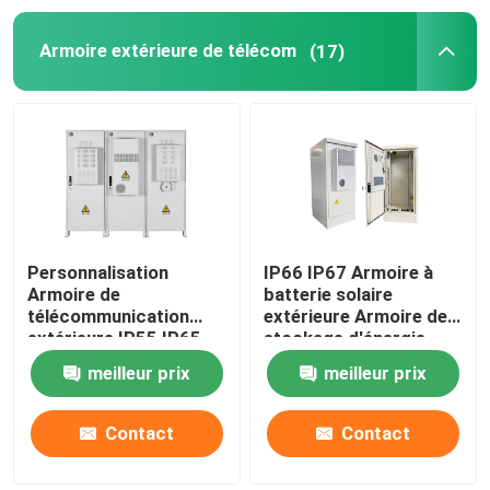
Armoire extérieure de télécom
(17)
Batterie au lithium de télécommunication
Solutions électriques CE+T
Personnalisation
IP66 IP67 Armoire à
Armoire de
batterie solaire
télécommunication
extérieure Armoire de
extérieure IP55 IP65
stockage d'énergie
avec revêtement en
1850*1500*750mm
meilleur prix
meilleur prix
poudre
Contact
Contact