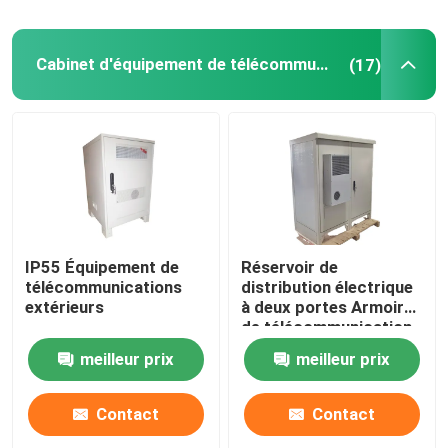
Cabinet d'équipement de télécommunication
(17)
IP55 Équipement de
Réservoir de
télécommunications
distribution électrique
extérieurs
à deux portes Armoires
de télécommunication
à l'épreuve de la
meilleur prix
meilleur prix
poussière IP55-IP68
Contact
Contact