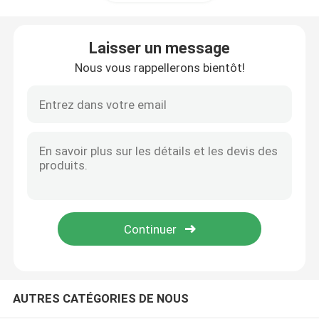
Armoire à batterie pour télécommunications
Laisser un message
Nous vous rappellerons bientôt!
Cabinet de rack du serveur réseau
Systèmes d'alimentation en courant continu
Système hybride télécom
Module de rectificateur
Réducteur de courant continu de 48 V
AUTRES CATÉGORIES DE NOUS
Flatpack2 a intégré le système d'alimentation