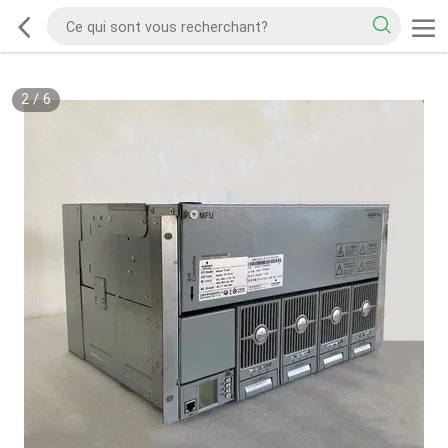
2
/
6