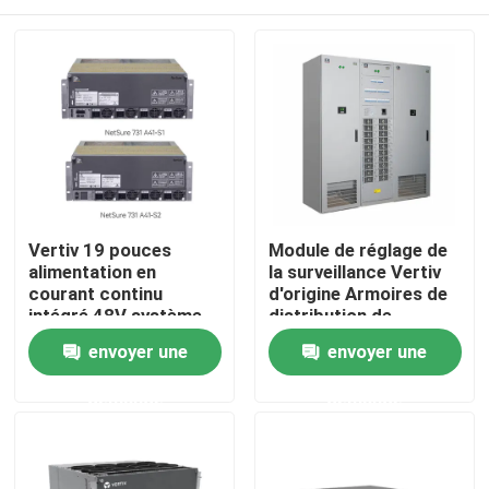
Vertiv 19 pouces
Module de réglage de
alimentation en
la surveillance Vertiv
courant continu
d'origine Armoires de
intégré 48V système
distribution de
de rectificateur
courant continu
Accueil
envoyer une
envoyer une
Emerson Netsure 731
système
A41 avec alimentation
d'alimentation en
demande
demande
télécom R48-3000e3
courant continu
A propos de nous
Emerson NetSure 801
Seri
Contacts