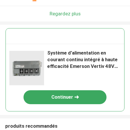
Regardez plus
Système d'alimentation en
courant continu intégré à haute
efficacité Emerson Vertiv 48V
200A Netsure 701 A41 -S1-S5 -
S6 -S8 -S3 -S10
Continuer
produits recommandés