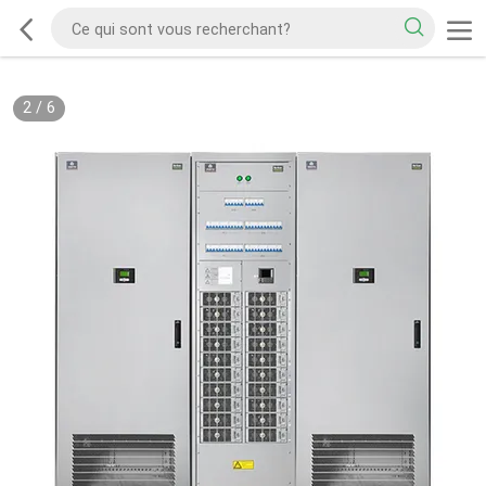
2
/
6