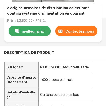
Module de réglage de la surveillance Vertiv
d'origine Armoires de distribution de courant
continu système d'alimentation en courant
continu Emerson NetSure 801 Seri
Prix：$2,500.00 - $15,000.00/sets
meilleur prix
Contactez nous
DESCRIPTION DE PRODUIT
Surligner:
NetSure 801 Réducteur série
Capacité d'approv
1000 pièces par mois
isionnement
Détails d'emballa
Cartons ou cadre en bois
ge