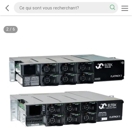
2
/
6