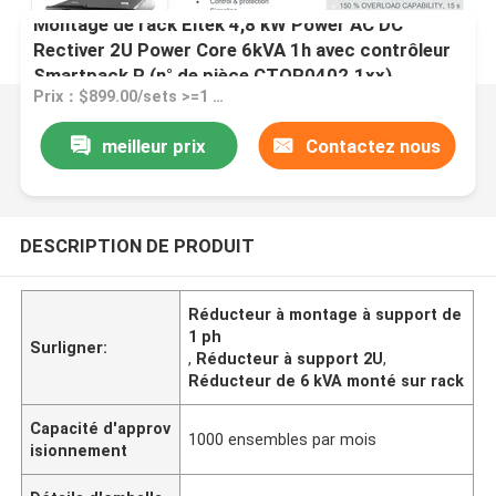
Montage de rack Eltek 4,8 kW Power AC DC
Rectiver 2U Power Core 6kVA 1h avec contrôleur
Smartpack R (n° de pièce CTOR0402.1xx)
Prix：$899.00/sets >=1 sets
meilleur prix
Contactez nous
DESCRIPTION DE PRODUIT
Réducteur à montage à support de
1 ph
Surligner:
,
Réducteur à support 2U
,
Réducteur de 6 kVA monté sur rack
Capacité d'approv
1000 ensembles par mois
isionnement