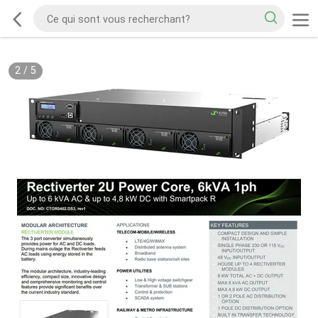
2
/
5