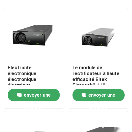
Électricité
Le module de
électronique
rectificateur à haute
électronique
efficacité Eltek
électrique
Flatpack2 110-
électronique
125/2000 HE FP2
Accueil
envoyer une
envoyer une
électronique
110/2000 HE WOR
électronique
numéro de pièce
demande
demande
électronique
241115.805
A propos de nous
électronique
électronique
électronique
Contacts