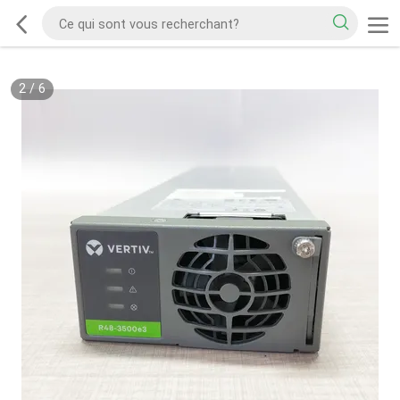
2
/
6