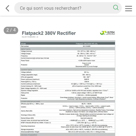
2
/
4