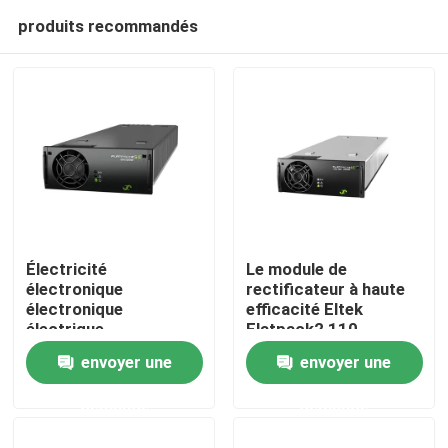
produits recommandés
Électricité
Le module de
électronique
rectificateur à haute
électronique
efficacité Eltek
Accueil
électrique
Flatpack2 110-
électronique
125/2000 HE FP2
envoyer une
envoyer une
électronique
110/2000 HE WOR
A propos de nous
électronique
numéro de pièce
demande
demande
électronique
241115.805
électronique
Contacts