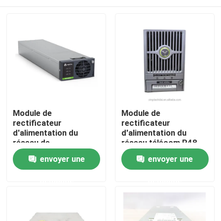
Module de
Module de
rectificateur
rectificateur
d'alimentation du
d'alimentation du
réseau de
réseau télécom R48-
télécommunications à
4000e
Accueil
envoyer une
envoyer une
courant continu 48 V
d'Emerson/Vertiv
demande
demande
R48-4300E3A R48-
A propos de nous
4300E3
Contacts