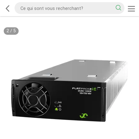
2
/
5