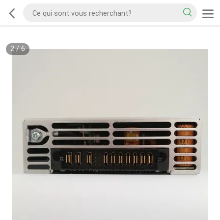
2
/
6