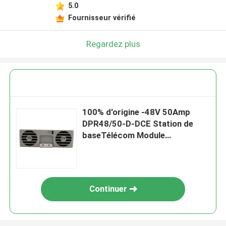
5.0
Fournisseur vérifié
Regardez plus
100% d'origine -48V 50Amp
DPR48/50-D-DCE Station de
baseTélécom Module
rectificateur DELTA ESR-
48/56AC
Continuer