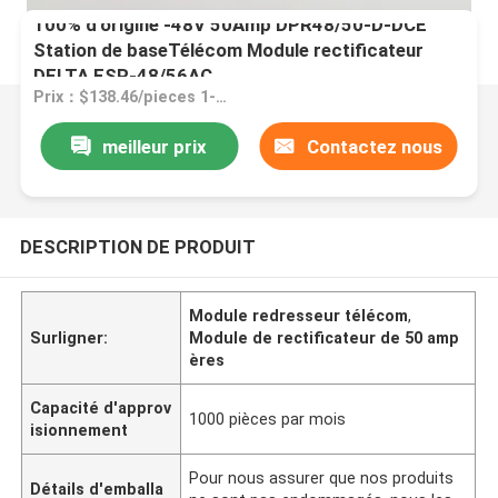
100% d'origine -48V 50Amp DPR48/50-D-DCE
Station de baseTélécom Module rectificateur
DELTA ESR-48/56AC
Prix：$138.46/pieces 1-99 pieces
meilleur prix
Contactez nous
DESCRIPTION DE PRODUIT
Module redresseur télécom
,
Surligner:
Module de rectificateur de 50 amp
ères
Capacité d'approv
1000 pièces par mois
isionnement
Pour nous assurer que nos produits
Détails d'emballa