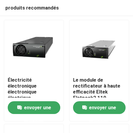
produits recommandés
Électricité
Le module de
électronique
rectificateur à haute
électronique
efficacité Eltek
Accueil
électrique
Flatpack2 110-
électronique
125/2000 HE FP2
envoyer une
envoyer une
électronique
110/2000 HE WOR
A propos de nous
électronique
numéro de pièce
demande
demande
électronique
241115.805
électronique
Contacts