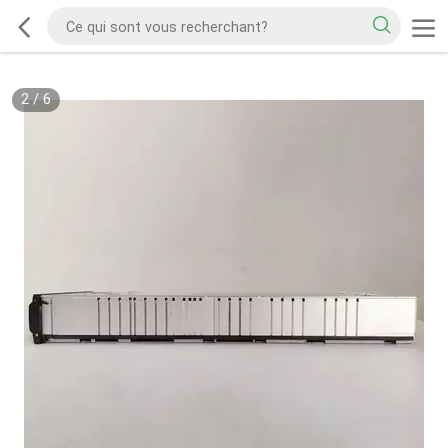
2
/
6