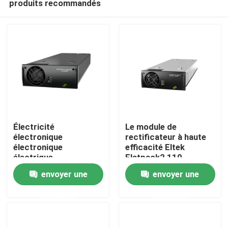
produits recommandés
Électricité
Le module de
électronique
rectificateur à haute
électronique
efficacité Eltek
électrique
Flatpack2 110-
Accueil
électronique
125/2000 HE FP2
envoyer une
envoyer une
électronique
110/2000 HE WOR
électronique
numéro de pièce
A propos de nous
demande
demande
électronique
241115.805
électronique
électronique
Contacts