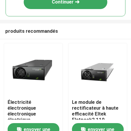
Continuer
produits recommandés
Accueil
Électricité
Le module de
électronique
rectificateur à haute
A propos de nous
électronique
efficacité Eltek
électrique
Flatpack2 110-
électronique
125/2000 HE FP2
envoyer une
envoyer une
Contacts