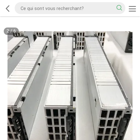
2
/
6