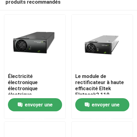
produits recommandés
Électricité
Le module de
électronique
rectificateur à haute
électronique
efficacité Eltek
électrique
Flatpack2 110-
Accueil
électronique
125/2000 HE FP2
envoyer une
envoyer une
électronique
110/2000 HE WOR
électronique
numéro de pièce
A propos de nous
demande
demande
électronique
241115.805
électronique
électronique
Contacts