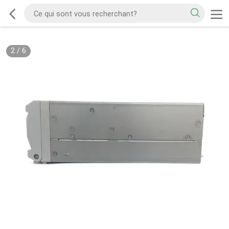
2
/
6