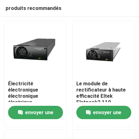
produits recommandés
Électricité
Le module de
électronique
rectificateur à haute
électronique
efficacité Eltek
Accueil
électrique
Flatpack2 110-
électronique
125/2000 HE FP2
envoyer une
envoyer une
électronique
110/2000 HE WOR
A propos de nous
électronique
numéro de pièce
demande
demande
électronique
241115.805
électronique
Contacts