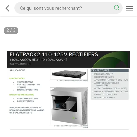
2
/
3