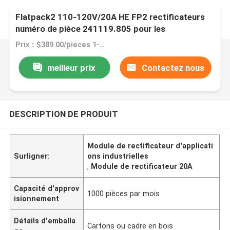
Module de rectificateur à haut rendement Eltek
Flatpack2 110-120V/20A HE FP2 rectificateurs
numéro de pièce 241119.805 pour les
applications industrielles
Prix：$389.00/pieces 1-9 pieces
meilleur prix
Contactez nous
DESCRIPTION DE PRODUIT
Module de rectificateur d'applicati
Surligner:
ons industrielles
,
Module de rectificateur 20A
Capacité d'approv
1000 pièces par mois
isionnement
Détails d'emballa
Cartons ou cadre en bois