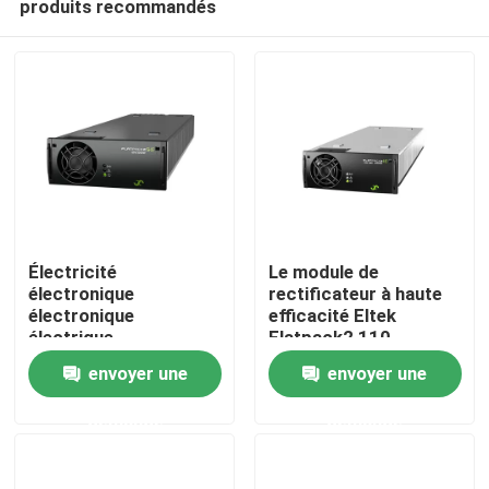
produits recommandés
Électricité
Le module de
électronique
rectificateur à haute
électronique
efficacité Eltek
électrique
Flatpack2 110-
Accueil
électronique
125/2000 HE FP2
envoyer une
envoyer une
électronique
110/2000 HE WOR
électronique
numéro de pièce
A propos de nous
demande
demande
électronique
241115.805
électronique
électronique
Contacts